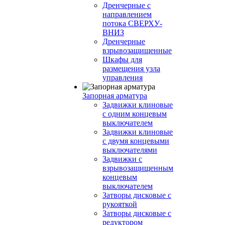
Дренчерные с
направлением
потока СВЕРХУ-
ВНИЗ
Дренчерные
взрывозащищенные
Шкафы для
размещения узла
управления
Запорная арматура
Задвижки клиновые
с одним концевым
выключателем
Задвижки клиновые
с двумя концевыми
выключателями
Задвижки с
взрывозащищенным
концевым
выключателем
Затворы дисковые с
рукояткой
Затворы дисковые с
редуктором