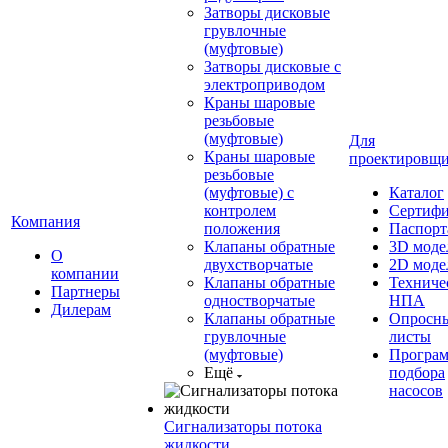
Затворы дисковые
грувлочные
(муфтовые)
Затворы дисковые с
электроприводом
Краны шаровые
резьбовые
(муфтовые)
Для
Краны шаровые
проектировщ
резьбовые
(муфтовые) с
Каталог
контролем
Сертиф
Компания
положения
Паспорт
Клапаны обратные
3D моде
О
двухстворчатые
2D моде
компании
Клапаны обратные
Техниче
Партнеры
одностворчатые
НПА
Дилерам
Клапаны обратные
Опросн
грувлочные
листы
(муфтовые)
Програ
Ещё
подбора
насосов
Сигнализаторы потока
жидкости