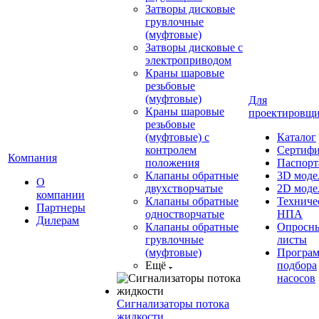
Затворы дисковые
грувлочные
(муфтовые)
Затворы дисковые с
электроприводом
Краны шаровые
резьбовые
(муфтовые)
Для
Краны шаровые
проектировщ
резьбовые
(муфтовые) с
Каталог
контролем
Сертиф
Компания
положения
Паспорт
Клапаны обратные
3D моде
О
двухстворчатые
2D моде
компании
Клапаны обратные
Техниче
Партнеры
одностворчатые
НПА
Дилерам
Клапаны обратные
Опросн
грувлочные
листы
(муфтовые)
Програ
Ещё
подбора
насосов
Сигнализаторы потока
жидкости