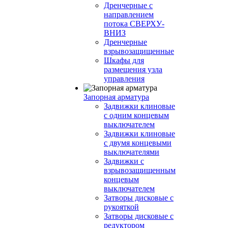
Дренчерные с
направлением
потока СВЕРХУ-
ВНИЗ
Дренчерные
взрывозащищенные
Шкафы для
размещения узла
управления
Запорная арматура
Задвижки клиновые
с одним концевым
выключателем
Задвижки клиновые
с двумя концевыми
выключателями
Задвижки с
взрывозащищенным
концевым
выключателем
Затворы дисковые с
рукояткой
Затворы дисковые с
редуктором