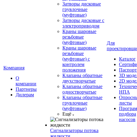
Затворы дисковые
грувлочные
(муфтовые)
Затворы дисковые с
электроприводом
Краны шаровые
резьбовые
(муфтовые)
Для
Краны шаровые
проектировщ
резьбовые
(муфтовые) с
Каталог
контролем
Сертиф
Компания
положения
Паспорт
Клапаны обратные
3D моде
О
двухстворчатые
2D моде
компании
Клапаны обратные
Техниче
Партнеры
одностворчатые
НПА
Дилерам
Клапаны обратные
Опросн
грувлочные
листы
(муфтовые)
Програ
Ещё
подбора
насосов
Сигнализаторы потока
жидкости