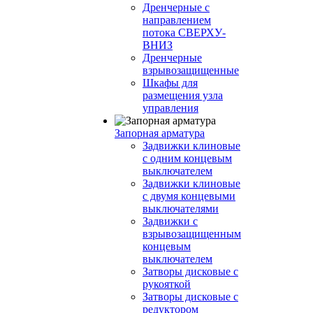
Дренчерные с
направлением
потока СВЕРХУ-
ВНИЗ
Дренчерные
взрывозащищенные
Шкафы для
размещения узла
управления
Запорная арматура
Задвижки клиновые
с одним концевым
выключателем
Задвижки клиновые
с двумя концевыми
выключателями
Задвижки с
взрывозащищенным
концевым
выключателем
Затворы дисковые с
рукояткой
Затворы дисковые с
редуктором