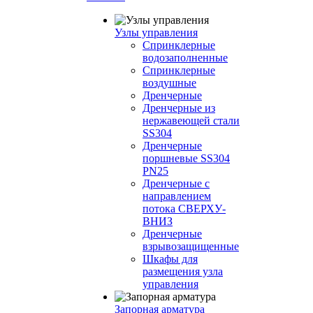
Узлы управления
Cпринклерные
водозаполненные
Cпринклерные
воздушные
Дренчерные
Дренчерные из
нержавеющей стали
SS304
Дренчерные
поршневые SS304
PN25
Дренчерные с
направлением
потока СВЕРХУ-
ВНИЗ
Дренчерные
взрывозащищенные
Шкафы для
размещения узла
управления
Запорная арматура