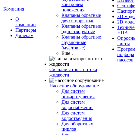
Каталог
контролем
Сертиф
Компания
положения
Паспорт
Клапаны обратные
3D моде
О
двухстворчатые
2D моде
компании
Клапаны обратные
Техниче
Партнеры
одностворчатые
НПА
Дилерам
Клапаны обратные
Опросн
грувлочные
листы
(муфтовые)
Програ
Ещё
подбора
насосов
Сигнализаторы потока
жидкости
Насосное оборудование
Для систем
пожаротушения
Для систем
водоснабжения
Для систем
водоотведения
Для оборотных
циклов
Для