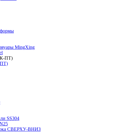
 формы
рвуары MingXing
el
-ПТ)
е
али SS304
PN25
отока СВЕРХУ-ВНИЗ