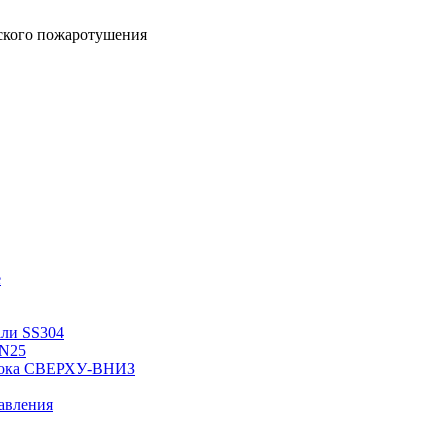
еского пожаротушения
е
али SS304
PN25
отока СВЕРХУ-ВНИЗ
авления