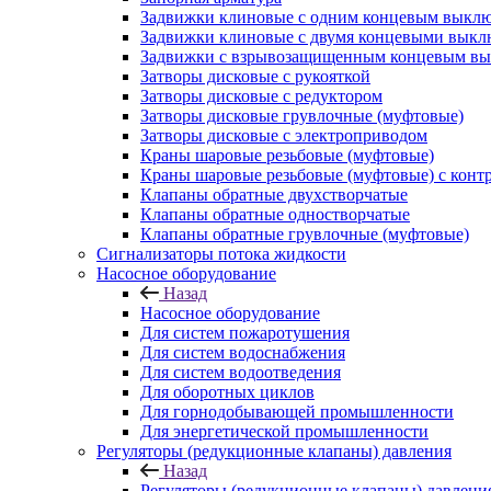
Задвижки клиновые с одним концевым выклю
Задвижки клиновые с двумя концевыми выкл
Задвижки с взрывозащищенным концевым вы
Затворы дисковые с рукояткой
Затворы дисковые с редуктором
Затворы дисковые грувлочные (муфтовые)
Затворы дисковые с электроприводом
Краны шаровые резьбовые (муфтовые)
Краны шаровые резьбовые (муфтовые) с конт
Клапаны обратные двухстворчатые
Клапаны обратные одностворчатые
Клапаны обратные грувлочные (муфтовые)
Сигнализаторы потока жидкости
Насосное оборудование
Назад
Насосное оборудование
Для систем пожаротушения
Для систем водоснабжения
Для систем водоотведения
Для оборотных циклов
Для горнодобывающей промышленности
Для энергетической промышленности
Регуляторы (редукционные клапаны) давления
Назад
Регуляторы (редукционные клапаны) давлени