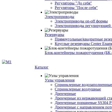
Регуляторы "До себя"
Регуляторы "После себя"
Электроприводы
Электроприводы on-off формы
Электроприводы регулирующей
Резервуары
Прямоугольные/квадратные резе
Круглые резервуары Center Enam
Блок-контейнеры пожаротушения (БК
Каталог
Узлы управления
Cпринклерные водозаполненны
Cпринклерные воздушные
Дренчерные
Дренчерные из нержавеющей ст
Дренчерные поршневые SS304 
Дренчерные с направлением п
Дренчерные взрывозащищенные