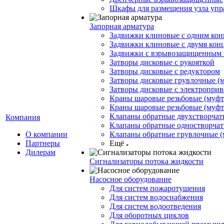
Шкафы для размещения узла упр
Запорная арматура
Задвижки клиновые с одним ко
Задвижки клиновые с двумя ко
Задвижки с взрывозащищенным
Затворы дисковые с рукояткой
Затворы дисковые с редуктором
Затворы дисковые грувлочные (
Затворы дисковые с электропри
Краны шаровые резьбовые (муфт
Краны шаровые резьбовые (муфт
Клапаны обратные двухстворчат
Компания
Клапаны обратные одностворча
О компании
Клапаны обратные грувлочные (
Партнеры
Ещё
Дилерам
Сигнализаторы потока жидкости
Насосное оборудование
Для систем пожаротушения
Для систем водоснабжения
Для систем водоотведения
Для оборотных циклов