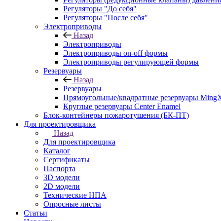
Регуляторы "До себя"
Регуляторы "После себя"
Электроприводы
Назад
Электроприводы
Электроприводы on-off формы
Электроприводы регулирующей формы
Резервуары
Назад
Резервуары
Прямоугольные/квадратные резервуары Ming
Круглые резервуары Center Enamel
Блок-контейнеры пожаротушения (БК-ПТ)
Для проектировщика
Назад
Для проектировщика
Каталог
Сертификаты
Паспорта
3D модели
2D модели
Технические НПА
Опросные листы
Статьи