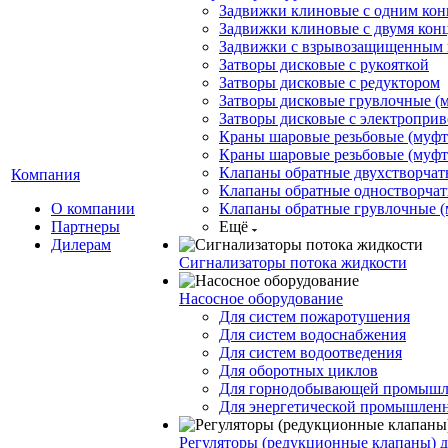
Задвижки клиновые с одним ко
Задвижки клиновые с двумя ко
Задвижки с взрывозащищенным
Затворы дисковые с рукояткой
Затворы дисковые с редуктором
Затворы дисковые грувлочные (
Затворы дисковые с электропри
Краны шаровые резьбовые (муфт
Краны шаровые резьбовые (муфт
Клапаны обратные двухстворчат
Компания
Клапаны обратные одностворча
О компании
Клапаны обратные грувлочные (
Партнеры
Ещё
Дилерам
Сигнализаторы потока жидкости
Насосное оборудование
Для систем пожаротушения
Для систем водоснабжения
Для систем водоотведения
Для оборотных циклов
Для горнодобывающей промышл
Для энергетической промышлен
Регуляторы (редукционные клапаны) 