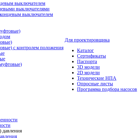
нцевым выключателем
нцевыми выключателями
 концевым выключателем
муфтовые)
водом
Для проектировщика
овые)
овые) с контролем положения
Каталог
ые
Сертификаты
тые
Паспорта
муфтовые)
3D модели
2D модели
Технические НПА
Опросные листы
Программа подбора насосов
енности
ности
давления