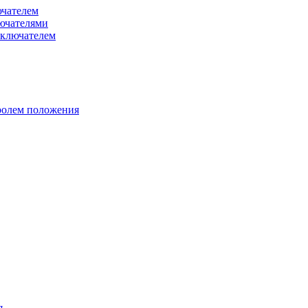
чателем
ючателями
ключателем
ролем положения
я