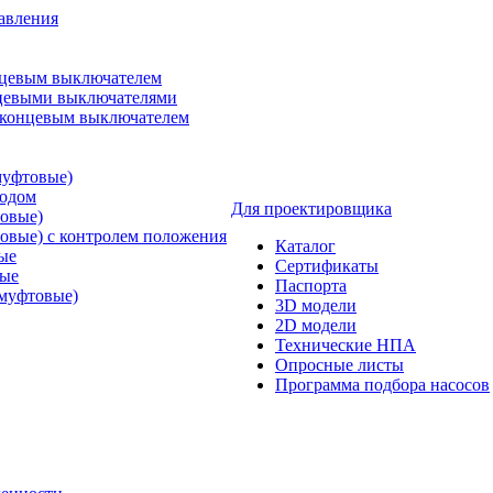
авления
нцевым выключателем
нцевыми выключателями
 концевым выключателем
муфтовые)
водом
Для проектировщика
овые)
овые) с контролем положения
Каталог
ые
Сертификаты
тые
Паспорта
муфтовые)
3D модели
2D модели
Технические НПА
Опросные листы
Программа подбора насосов