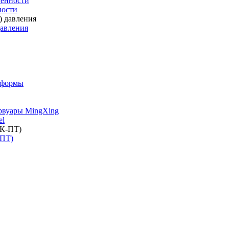
енности
ности
давления
 формы
рвуары MingXing
el
-ПТ)