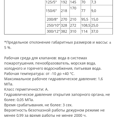
125/5"
192
145
70
7,3
170
150/6"
218
77
9,0
200/8"
270
210
95,5
15,0
250/10"
328
272
108,5
25,0
300/12"
382
310
114
37,0
*Предельное отклонение габаритных размеров и массы: ±
5 %.
Рабочая среда для клапанов: вода в системах
пожаротушения, пенообразователь, морская вода,
холодного и горячего водоснабжения, питьевая вода.
Рабочая температура: от -10 до +40 °С.
Максимальное рабочее гидравлическое давление: 1,6
МПа.
Класс герметичности: А.
Гидравлическое давление открытия запорного органа, не
более: 0,05 МПа.
Время срабатывания, не более: 3 сек.
Вероятность безотказной работы дежурном режиме не
менее 0,99 за время работы не менее 2000 ч.