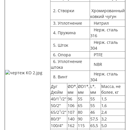
2. Створки
Хромированный
ковкий чугун
3. Уплотнение
Нитрил
Нерж. сталь
4. Пружина
316
Нерж. сталь
5. Шток
304
6. Опора
PTFE
6. Уплотнение
NBR
штока
Нерж. сталь
8. Винт
304
Ду/
ØD*,
ØD1*,
L*,
Масса, не
Дюйм
мм
мм
мм
более, кг
1
40/1
/2"
96
55
55
1,5
50/2"
106
65
55
1,6
1
65/2
/2"
107
80
46
2,4
80/3"
140
90
57,5
3,2
100/4"
162
115
65,5
5,0