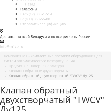
Назад
Телефоны
+375 (17) 388-12-14
+7 (499) 350-66-88
Отправить спецификацию
Доставка по всей Беларуси и во все регионы России
info@m1co.ru
Компания М1 - комплексные поставки оборудования для
систем автоматического пожаротушения
Продукты
Запорная арматура
Клапаны обратные двухстворчатые
Клапан обратный двухстворчатый "TWCV" Ду125
Клапан обратный
двухстворчатый "TWCV"
Ду125