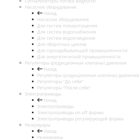
Сигнализаторы потока жидкости
Насосное оборудование
Назад
Насосное оборудование
Для систем пожаротушения
Для систем водоснабжения
Для систем водоотведения
Для оборотных циклов
Для горнодобывающей промышленности
Для энергетической промышленности
Регуляторы (редукционные клапаны) давления
Назад
Регуляторы (редукционные клапаны) давления
Регуляторы "До себя"
Регуляторы "После себя"
Электроприводы
Назад
Электроприводы
Электроприводы on-off формы
Электроприводы регулирующей формы
Резервуары
Назад
Резервуары