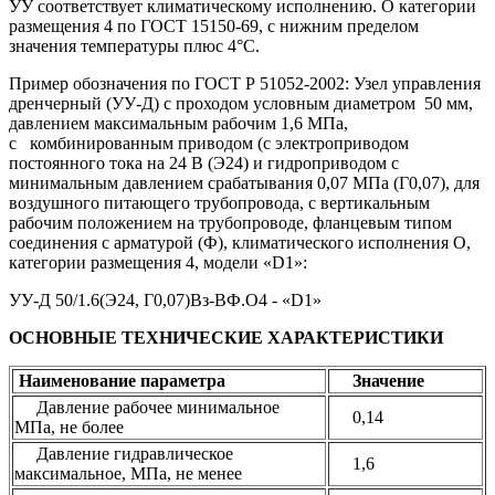
УУ соответствует климатическому исполнению. О категории
размещения 4 по ГОСТ 15150-69, с нижним пределом
значения температуры плюс 4°С.
Пример обозначения по ГОСТ Р 51052-2002: Узел управления
дренчерный (УУ-Д) с проходом условным диаметром 50 мм,
давлением максимальным рабочим 1,6 МПа,
с комбинированным приводом (с электроприводом
постоянного тока на 24 В (Э24) и гидроприводом с
минимальным давлением срабатывания 0,07 МПа (Г0,07), для
воздушного питающего трубопровода, с вертикальным
рабочим положением на трубопроводе, фланцевым типом
соединения с арматурой (Ф), климатического исполнения О,
категории размещения 4, модели «D1»:
УУ-Д 50/1.6(Э24, Г0,07)Вз-ВФ.О4 - «D1»
ОСНОВНЫЕ ТЕХНИЧЕСКИЕ ХАРАКТЕРИСТИКИ
Наименование параметра
Значение
Давление рабочее минимальное
0,14
МПа, не более
Давление гидравлическое
1,6
максимальное, МПа, не менее