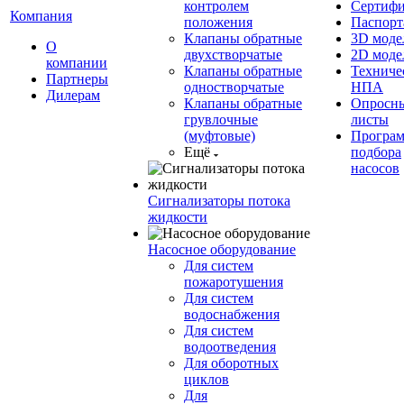
контролем
Сертиф
Компания
положения
Паспорт
Клапаны обратные
3D моде
О
двухстворчатые
2D моде
компании
Клапаны обратные
Техниче
Партнеры
одностворчатые
НПА
Дилерам
Клапаны обратные
Опросн
грувлочные
листы
(муфтовые)
Програ
Ещё
подбора
насосов
Сигнализаторы потока
жидкости
Насосное оборудование
Для систем
пожаротушения
Для систем
водоснабжения
Для систем
водоотведения
Для оборотных
циклов
Для