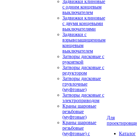
Задвижки клиновые
с одним концевым
выключателем
Задвижки клиновые
с двумя концевыми
выключателями
Задвижки с
взрывозащищенным
концевым
выключателем
Затворы дисковые с
рукояткой
Затворы дисковые с
редуктором
Затворы дисковые
грувлочные
(муфтовые)
Затворы дисковые с
электроприводом
Краны шаровые
резьбовые
(муфтовые)
Для
Краны шаровые
проектировщ
резьбовые
(муфтовые) с
Каталог