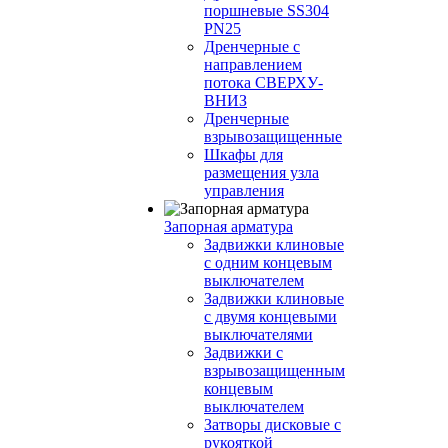
поршневые SS304
PN25
Дренчерные с
направлением
потока СВЕРХУ-
ВНИЗ
Дренчерные
взрывозащищенные
Шкафы для
размещения узла
управления
Запорная арматура
Задвижки клиновые
с одним концевым
выключателем
Задвижки клиновые
с двумя концевыми
выключателями
Задвижки с
взрывозащищенным
концевым
выключателем
Затворы дисковые с
рукояткой