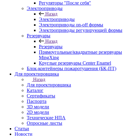
Регуляторы "После себя"
Электроприводы
Назад
Электроприводы
Электроприводы on-off формы
Электроприводы регулирующей формы
Резервуары
Назад
Резервуары
Прямоугольные/квадратные резервуары
MingXing
Круглые резервуары Center Enamel
Блок-контейнеры пожаротушения (БК-ПТ)
Для проектировщика
Назад
Для проектировщика
Каталог
Сертификаты
Паспорта
3D модели
2D модели
Технические НПА
Опросные листы
Статьи
Новости