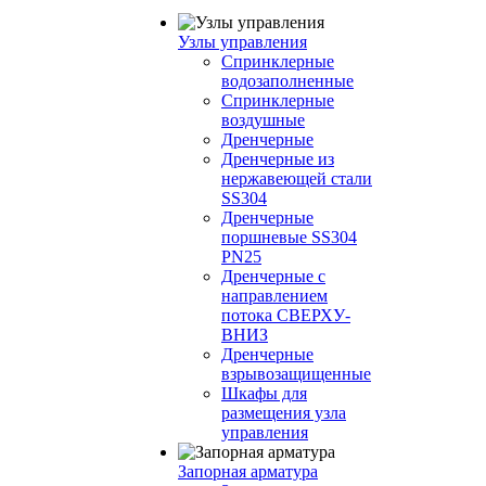
Узлы управления
Cпринклерные
водозаполненные
Cпринклерные
воздушные
Дренчерные
Дренчерные из
нержавеющей стали
SS304
Дренчерные
поршневые SS304
PN25
Дренчерные с
направлением
потока СВЕРХУ-
ВНИЗ
Дренчерные
взрывозащищенные
Шкафы для
размещения узла
управления
Запорная арматура