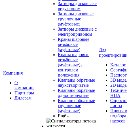
Затворы дисковые с
редуктором
Затворы дисковые
грувлочные
(муфтовые)
Затворы дисковые с
электроприводом
Краны шаровые
резьбовые
(муфтовые)
Для
Краны шаровые
проектировщ
резьбовые
(муфтовые) с
Каталог
контролем
Сертиф
Компания
положения
Паспорт
Клапаны обратные
3D моде
О
двухстворчатые
2D моде
компании
Клапаны обратные
Техниче
Партнеры
одностворчатые
НПА
Дилерам
Клапаны обратные
Опросн
грувлочные
листы
(муфтовые)
Програ
Ещё
подбора
насосов