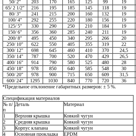
50/ 2"
203
170
165
125
99
19
65/ 2 1/2"
216
195
185
145
118
19
80/ 3"
241
215
200
160
132
19
100/ 4"
292
255
220
180
156
19
125/ 5"
330
290
250
210
184
19
150/ 6"
356
360
285
240
211
19
200/ 8"
495
450
340
295
266
20
250/ 10"
622
550
405
355
319
22
300/ 12"
698
645
460
410
370
24,5
350/ 14"
787
700
520
470
429
26,5
400/ 16"
914
790
580
525
480
28
450/ 18"
978
850
640
585
548
30
500/ 20"
978
900
715
650
609
31,5
600/ 24"
1295
1030
840
770
720
36
*Предельное отклонение габаритных размеров: ± 5 %.
Спецификация материалов
№ п/
Деталь
Материал
п
1
Верхняя крышка
Ковкий чугун
2
Средняя крышка
Ковкий чугун
3
Корпус клапана
Ковкий чугун
4
Основная прокладка
EPDM