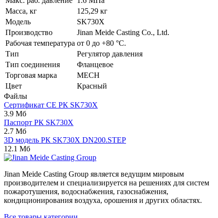
Макс. раб. давление
1.6 МПа
Масса, кг
125,29 кг
Модель
SK730X
Производство
Jinan Meide Casting Co., Ltd.
Рабочая температура
от 0 до +80 °С.
Тип
Регулятор давления
Тип соединения
Фланцевое
Торговая марка
MECH
Цвет
Красный
Файлы
Сертификат CE РК SK730X
3.9 Мб
Паспорт РК SK730X
2.7 Мб
3D модель РК SK730X DN200.STEP
12.1 Мб
Jinan Meide Casting Group является ведущим мировым
производителем и специализируется на решениях для систем
пожаротушения, водоснабжения, газоснабжения,
кондиционирования воздуха, орошения и других областях.
Все товары категории