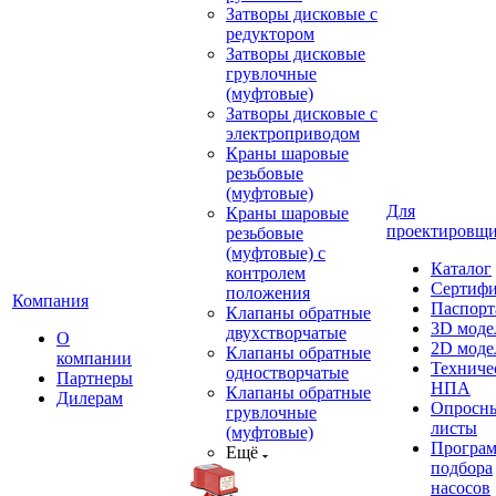
Затворы дисковые с
редуктором
Затворы дисковые
грувлочные
(муфтовые)
Затворы дисковые с
электроприводом
Краны шаровые
резьбовые
(муфтовые)
Для
Краны шаровые
проектировщ
резьбовые
(муфтовые) с
Каталог
контролем
Сертиф
положения
Компания
Паспорт
Клапаны обратные
3D моде
двухстворчатые
О
2D моде
Клапаны обратные
компании
Техниче
одностворчатые
Партнеры
НПА
Клапаны обратные
Дилерам
Опросн
грувлочные
листы
(муфтовые)
Програ
Ещё
подбора
насосов