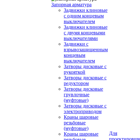
Запорная арматура
Задвижки клиновые
с одним концевым
выключателем
Задвижки клиновые
с двумя концевыми
выключателями
Задвижки с
взрывозащищенным
концевым
выключателем
Затворы дисковые с
рукояткой
Затворы дисковые с
редуктором
Затворы дисковые
грувлочные
(муфтовые)
Затворы дисковые с
электроприводом
Краны шаровые
резьбовые
(муфтовые)
Для
Краны шаровые
проектировщ
резьбовые