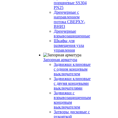
поршневые SS304
PN25
Дренчерные с
направлением
потока СВЕРХУ-
ВНИЗ
Дренчерные
взрывозащищенные
Шкафы для
размещения узла
управления
Запорная арматура
Задвижки клиновые
с одним концевым
выключателем
Задвижки клиновые
с двумя концевыми
выключателями
Задвижки с
взрывозащищенным
концевым
выключателем
Затворы дисковые с
рукояткой