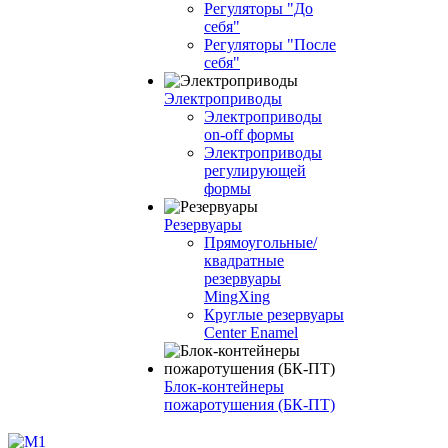
Регуляторы "До
себя"
Регуляторы "После
себя"
Электроприводы
Электроприводы
on-off формы
Электроприводы
регулирующей
формы
Резервуары
Прямоугольные/
квадратные
резервуары
MingXing
Круглые резервуары
Center Enamel
Блок-контейнеры
пожаротушения (БК-ПТ)