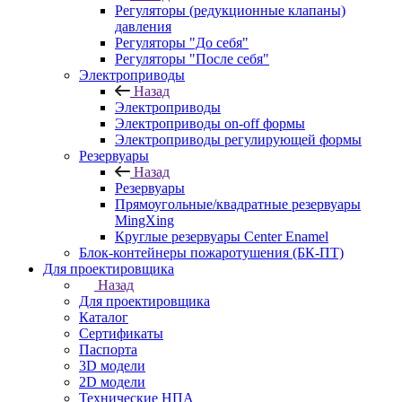
Регуляторы (редукционные клапаны)
давления
Регуляторы "До себя"
Регуляторы "После себя"
Электроприводы
Назад
Электроприводы
Электроприводы on-off формы
Электроприводы регулирующей формы
Резервуары
Назад
Резервуары
Прямоугольные/квадратные резервуары
MingXing
Круглые резервуары Center Enamel
Блок-контейнеры пожаротушения (БК-ПТ)
Для проектировщика
Назад
Для проектировщика
Каталог
Сертификаты
Паспорта
3D модели
2D модели
Технические НПА