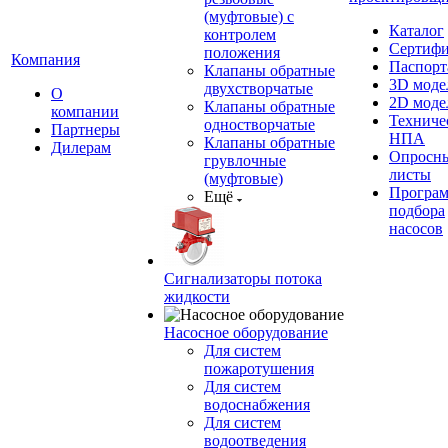
(муфтовые) с
Каталог
контролем
Сертиф
положения
Компания
Паспорт
Клапаны обратные
3D моде
двухстворчатые
О
2D моде
Клапаны обратные
компании
Техниче
одностворчатые
Партнеры
НПА
Клапаны обратные
Дилерам
Опросн
грувлочные
листы
(муфтовые)
Програ
Ещё
подбора
насосов
Сигнализаторы потока
жидкости
Насосное оборудование
Для систем
пожаротушения
Для систем
водоснабжения
Для систем
водоотведения