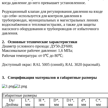
когда давление до него превышает установленное.
Редукционный клапан для регулирования давления на входе
«до себя» используется для контроля давления в
трубопроводах, муниципальных и магистральных линиях
водоснабжения и тепломагистралях, а также для защиты
насосного оборудования и трубопроводов от избыточного
давления.
2.
Основные технические характеристики
Диаметр условного прохода: ДУ50-ДУ600;
Максимальное рабочее давление: 1,6 МПа;
Рабочая температура: от 0℃ до 80℃;
Доступный окрас: RAL 5005 (синий), RAL 3020 (красный).
3.
Спецификация материалов и габаритные размеры
Габаритные размеры
Dу/
L*,
H *,
D*,
D1*,
d*,
C*,
Дюймы
мм
мм
мм
мм
мм
мм